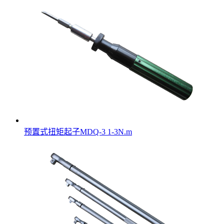
预置式扭矩起子MDQ-3 1-3N.m