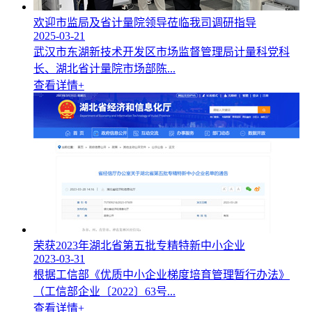
欢迎市监局及省计量院领导莅临我司调研指导
2025-03-21
武汉市东湖新技术开发区市场监督管理局计量科党科
长、湖北省计量院市场部陈...
查看详情+
荣获2023年湖北省第五批专精特新中小企业
2023-03-31
根据工信部《优质中小企业梯度培育管理暂行办法》
（工信部企业〔2022〕63号...
查看详情+