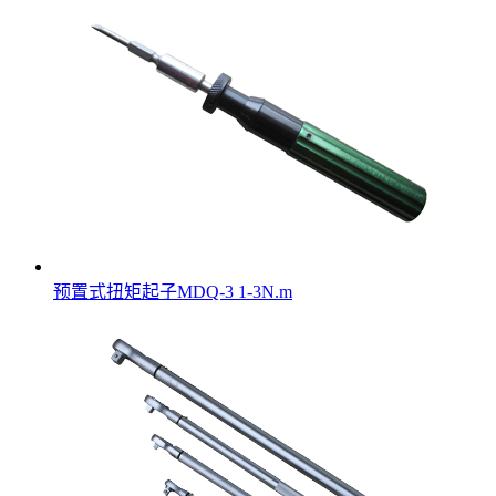
预置式扭矩起子MDQ-3 1-3N.m