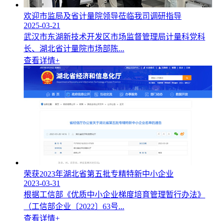
欢迎市监局及省计量院领导莅临我司调研指导
2025-03-21
武汉市东湖新技术开发区市场监督管理局计量科党科
长、湖北省计量院市场部陈...
查看详情+
荣获2023年湖北省第五批专精特新中小企业
2023-03-31
根据工信部《优质中小企业梯度培育管理暂行办法》
（工信部企业〔2022〕63号...
查看详情+