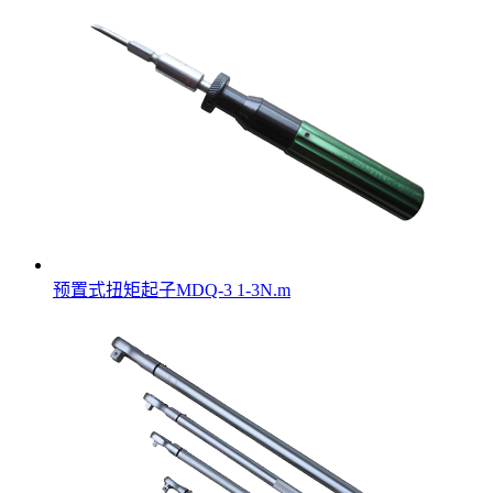
预置式扭矩起子MDQ-3 1-3N.m