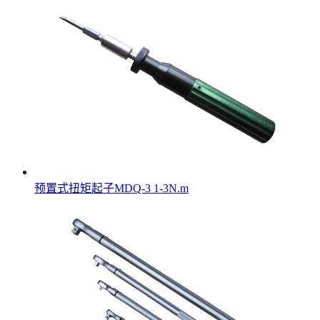
预置式扭矩起子MDQ-3 1-3N.m