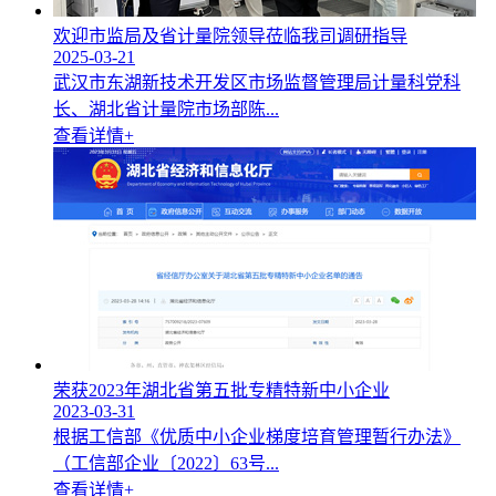
欢迎市监局及省计量院领导莅临我司调研指导
2025-03-21
武汉市东湖新技术开发区市场监督管理局计量科党科
长、湖北省计量院市场部陈...
查看详情+
荣获2023年湖北省第五批专精特新中小企业
2023-03-31
根据工信部《优质中小企业梯度培育管理暂行办法》
（工信部企业〔2022〕63号...
查看详情+