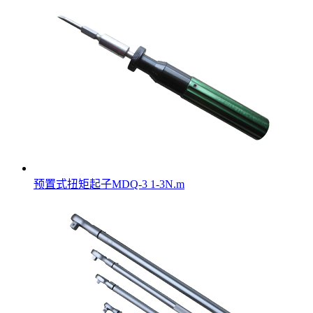
预置式扭矩起子MDQ-3 1-3N.m