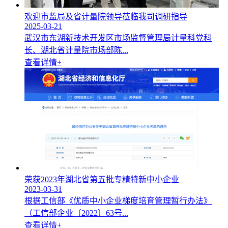
欢迎市监局及省计量院领导莅临我司调研指导
2025-03-21
武汉市东湖新技术开发区市场监督管理局计量科党科
长、湖北省计量院市场部陈...
查看详情+
荣获2023年湖北省第五批专精特新中小企业
2023-03-31
根据工信部《优质中小企业梯度培育管理暂行办法》
（工信部企业〔2022〕63号...
查看详情+