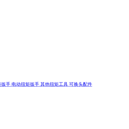
矩扳手
电动扭矩扳手
其他扭矩工具
可换头配件