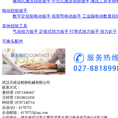
驱动式液压扭矩扳手
中空式液压扭矩扳手
液压工具专用
电动扭矩扳手
数字定扭矩电动扳手
扭剪型电动扳手
工业级电动数显扭
其他扭矩工具
气动扭力扳手
定值式扭力扳手
打滑式扭力扳手
扭力起子
可换头配件
武汉天煜达精密机械有限公司
联系方式：
黄经理 15071440447
王经理 13618652450
柯经理 18707140714
企业QQ：4170753
企业邮箱：4170753@qq.com
公司地址：湖北省武汉市江夏区流芳大道52号光谷芯中心E区15栋