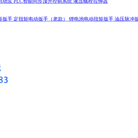
电动泵
PLC智能同步顶升控制系统
液压螺栓拉伸器
矩扳手
定扭矩电动扳手（老款）
锂电池电动扭矩扳手
油压脉冲