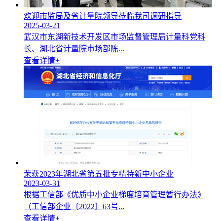
欢迎市监局及省计量院领导莅临我司调研指导
2025-03-21
武汉市东湖新技术开发区市场监督管理局计量科党科
长、湖北省计量院市场部陈...
查看详情+
荣获2023年湖北省第五批专精特新中小企业
2023-03-31
根据工信部《优质中小企业梯度培育管理暂行办法》
（工信部企业〔2022〕63号...
查看详情+