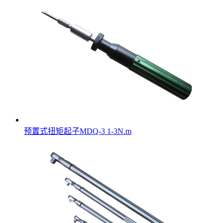
预置式扭矩起子MDQ-3 1-3N.m