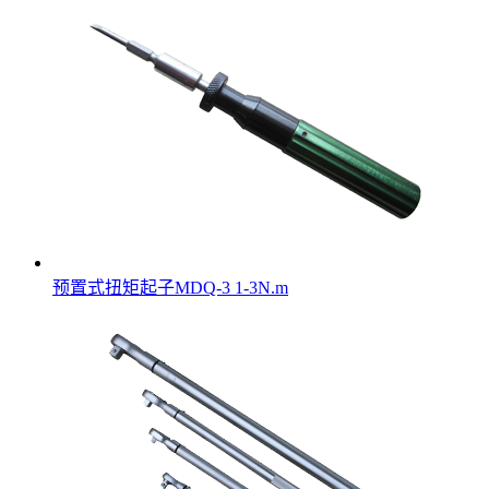
预置式扭矩起子MDQ-3 1-3N.m