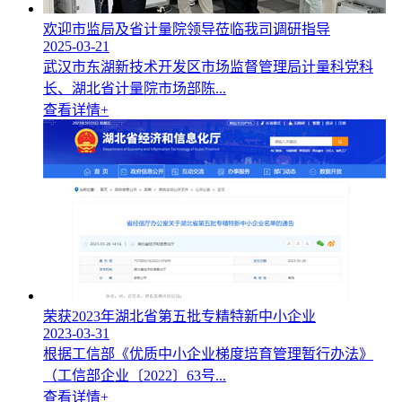
欢迎市监局及省计量院领导莅临我司调研指导
2025-03-21
武汉市东湖新技术开发区市场监督管理局计量科党科
长、湖北省计量院市场部陈...
查看详情+
荣获2023年湖北省第五批专精特新中小企业
2023-03-31
根据工信部《优质中小企业梯度培育管理暂行办法》
（工信部企业〔2022〕63号...
查看详情+