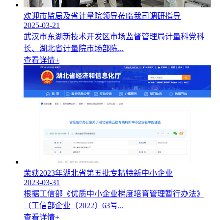
欢迎市监局及省计量院领导莅临我司调研指导
2025-03-21
武汉市东湖新技术开发区市场监督管理局计量科党科
长、湖北省计量院市场部陈...
查看详情+
荣获2023年湖北省第五批专精特新中小企业
2023-03-31
根据工信部《优质中小企业梯度培育管理暂行办法》
（工信部企业〔2022〕63号...
查看详情+