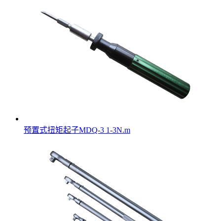
预置式扭矩起子MDQ-3 1-3N.m