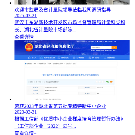
欢迎市监局及省计量院领导莅临我司调研指导
2025-03-21
武汉市东湖新技术开发区市场监督管理局计量科党科
长、湖北省计量院市场部陈...
查看详情+
荣获2023年湖北省第五批专精特新中小企业
2023-03-31
根据工信部《优质中小企业梯度培育管理暂行办法》
（工信部企业〔2022〕63号...
查看详情+