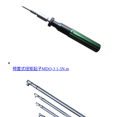
预置式扭矩起子MDQ-3 1-3N.m